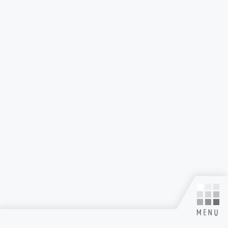
TOP
SUPPORT MENU
掲載されているすべてのコンテンツ(記事、画像、音声データ、映像データ等)の無断転載を
禁じます。
© 2026 Toxic-a-Holic All Rights Reserved. Powered by
SKIYAKI Inc.