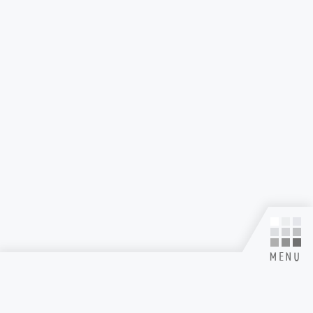
TOP
SUPPORT MENU
掲載されているすべてのコンテンツ(記事、画像、音声データ、映像データ等)の無断転載を
禁じます。
© 2026 Toxic-a-Holic All Rights Reserved. Powered by
SKIYAKI Inc.