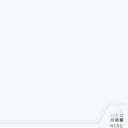
SUPPORT MENU
掲載されているすべてのコンテンツ(記事、画像、音声データ、映像データ等)の無断転載を
禁じます。
© 2026 Toxic-a-Holic All Rights Reserved. Powered by
SKIYAKI Inc.